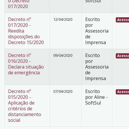
o Decreto
SoftSul
017/2020
Decreto nº
Escrito
12/04/2020
Acesso
017/2020 -
por
Reedita
Assessoria
disposições do
de
Decreto 15/2020
Imprensa
Decreto nº
Escrito
09/04/2020
Acesso
016/2020 -
por
Declara situação
Assessoria
de emergência
de
Imprensa
Decreto nº
Escrito
07/04/2020
Acesso
015/2020 -
por Aline -
Aplicação de
SoftSul
critérios de
distanciamento
social