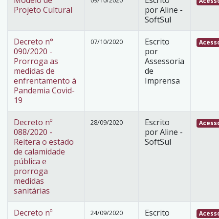
Acesso
Projeto Cultural
por Aline -
SoftSul
Decreto n°
Escrito
07/10/2020
Acesso
090/2020 -
por
Prorroga as
Assessoria
medidas de
de
enfrentamento à
Imprensa
Pandemia Covid-
19
Decreto nº
Escrito
28/09/2020
Acesso
088/2020 -
por Aline -
Reitera o estado
SoftSul
de calamidade
pública e
prorroga
medidas
sanitárias
Decreto nº
Escrito
24/09/2020
Acesso