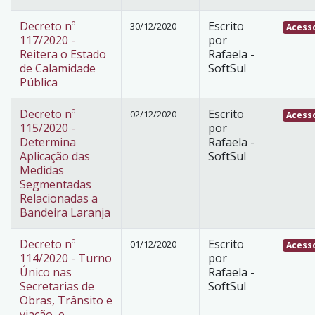
Decreto nº
Escrito
30/12/2020
Acesso
117/2020 -
por
Reitera o Estado
Rafaela -
de Calamidade
SoftSul
Pública
Decreto nº
Escrito
02/12/2020
Acesso
115/2020 -
por
Determina
Rafaela -
Aplicação das
SoftSul
Medidas
Segmentadas
Relacionadas a
Bandeira Laranja
Decreto nº
Escrito
01/12/2020
Acesso
114/2020 - Turno
por
Único nas
Rafaela -
Secretarias de
SoftSul
Obras, Trânsito e
viação, e