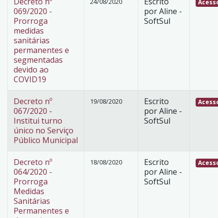
Decreto nº
Escrito
24/08/2020
Acesso
069/2020 -
por Aline -
Prorroga
SoftSul
medidas
sanitárias
permanentes e
segmentadas
devido ao
COVID19
Decreto nº
Escrito
19/08/2020
Acesso
067/2020 -
por Aline -
Institui turno
SoftSul
único no Serviço
Público Municipal
Decreto nº
Escrito
18/08/2020
Acesso
064/2020 -
por Aline -
Prorroga
SoftSul
Medidas
Sanitárias
Permanentes e