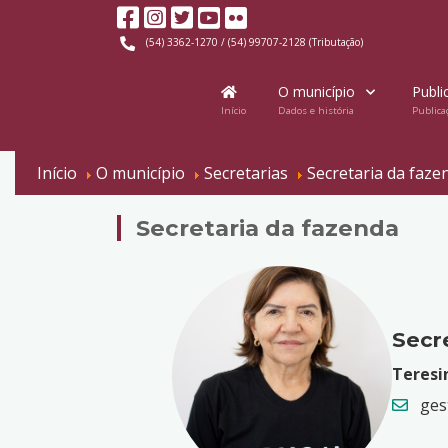
(54) 3362-1270 / (54) 99707-2128 (Tributação)
O município
Publi
Início
Dados e história
Publica
Início
O município
Secretarias
Secretaria da faze
Secretaria da fazenda
Secre
Teresi
ges