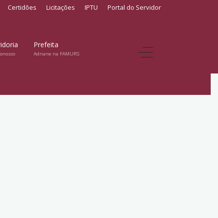
Certidões
Licitações
IPTU
Portal do Servidor
idoria
Prefeita
conosco
Adriane na FAMURS