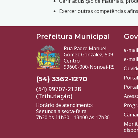
Gerir aquisição de materiais, pro
Exercer outras competências afins
Prefeitura Municipal
Gov
Rua Padre Manuel
e-mail
Gomez Gonzalez, 509
e-mail
Centro
99600-000-Nonoai-RS
Ouvid
Porta
(54) 3362-1270
Portal
(54) 99707-2128
(Tributação)
Acess
Horário de atendimento:
Progr
Segunda a sexta-feira
Câmar
7h30 às 11h30 - 13h00 às 17h30
Monit
dispon