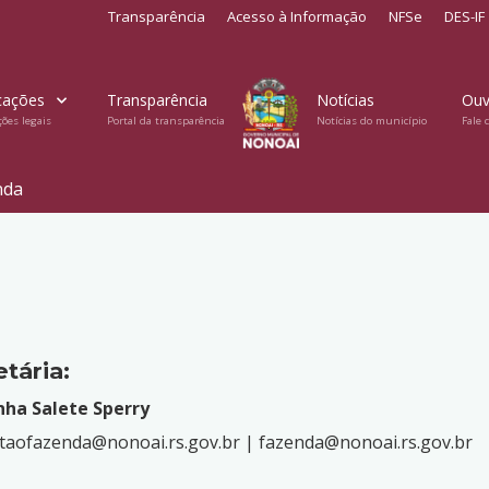
Transparência
Acesso à Informação
NFSe
DES-IF
cações
Transparência
Notícias
Ouv
ções legais
Portal da transparência
Notícias do município
Fale 
nda
tária:
nha Salete Sperry
taofazenda@nonoai.rs.gov.br
|
fazenda@nonoai.rs.gov.br