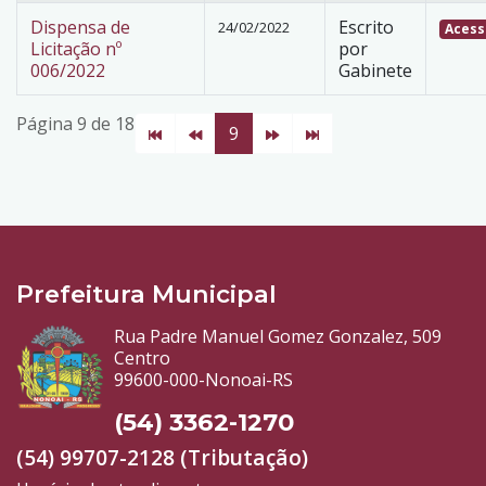
Dispensa de
Escrito
24/02/2022
Acess
Licitação nº
por
006/2022
Gabinete
Página 9 de 18
9
Prefeitura Municipal
Rua Padre Manuel Gomez Gonzalez, 509
Centro
99600-000-Nonoai-RS
(54) 3362-1270
(54) 99707-2128 (Tributação)