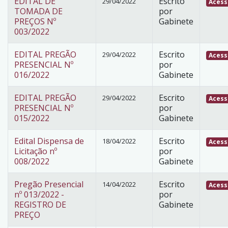
EDITAL DE
Escrito
29/04/2022
Acess
TOMADA DE
por
PREÇOS Nº
Gabinete
003/2022
EDITAL PREGÃO
Escrito
29/04/2022
Acess
PRESENCIAL Nº
por
016/2022
Gabinete
EDITAL PREGÃO
Escrito
29/04/2022
Acess
PRESENCIAL Nº
por
015/2022
Gabinete
Edital Dispensa de
Escrito
18/04/2022
Acess
Licitação nº
por
008/2022
Gabinete
Pregão Presencial
Escrito
14/04/2022
Acess
nº 013/2022 -
por
REGISTRO DE
Gabinete
PREÇO