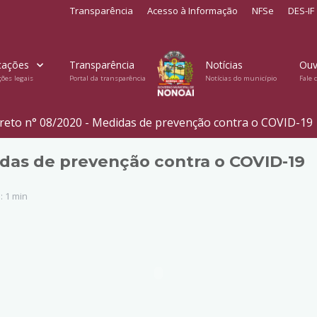
Transparência
Acesso à Informação
NFSe
DES-IF
cações
Transparência
Notícias
Ouv
ções legais
Portal da transparência
Notícias do município
Fale 
reto n° 08/2020 - Medidas de prevenção contra o COVID-19
idas de prevenção contra o COVID-19
 1 min