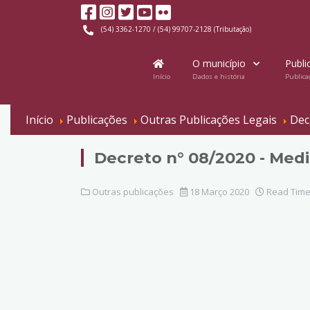
(54) 3362-1270 / (54) 99707-2128 (Tributação)
O município
Publi
Início
Dados e história
Publica
Início
Publicações
Outras Publicações Legais
Dec
Decreto n° 08/2020 - Med
Outras publicações
18 Março 2020
Read Time: