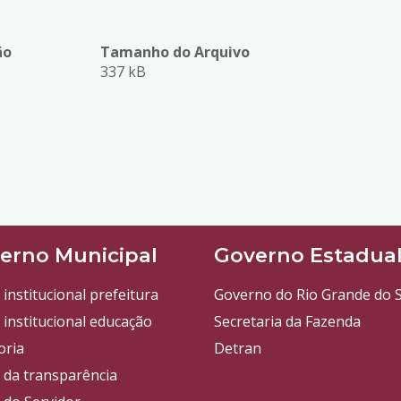
ão
Tamanho do Arquivo
337 kB
erno Municipal
Governo Estadua
 institucional prefeitura
Governo do Rio Grande do S
 institucional educação
Secretaria da Fazenda
oria
Detran
l da transparência