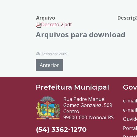
Arquivo
Descriç
Decreto 2.pdf
Arquivos para download
Acessos: 2089
Anterior
Prefeitura Municipal
Gov
Rua Padre Manuel
e-mail
Gomez Gonzalez, 509
e-mail
Centro
99600-000-Nonoai-RS
Ouvid
Porta
(54) 3362-1270