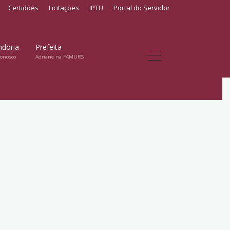
Certidões
Licitações
IPTU
Portal do Servidor
idoria
Prefeita
conosco
Adriane na FAMURS