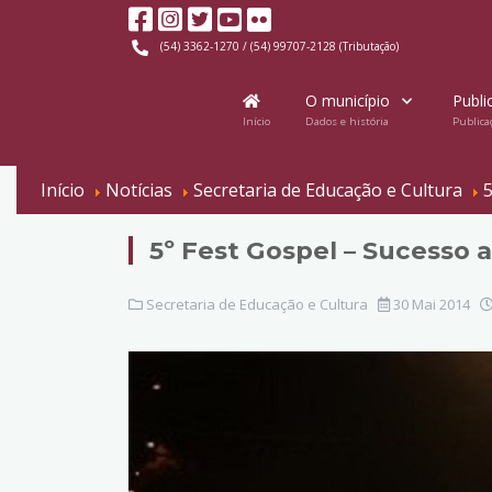
(54) 3362-1270 / (54) 99707-2128 (Tributação)
O município
Publi
Início
Dados e história
Publica
Início
Notícias
Secretaria de Educação e Cultura
5
5º Fest Gospel – Sucesso 
Secretaria de Educação e Cultura
30 Mai 2014