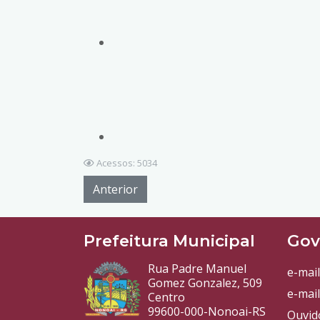
Acessos: 5034
Anterior
Prefeitura Municipal
Gov
Rua Padre Manuel
e-mail
Gomez Gonzalez, 509
e-mail
Centro
99600-000-Nonoai-RS
Ouvid