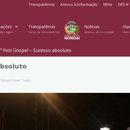
Transparência
Acesso à Informação
NFSe
DES-IF
cações
Transparência
Notícias
Ouv
ções legais
Portal da transparência
Notícias do município
Fale 
º Fest Gospel – Sucesso absoluto
absoluto
Read Time: 1 min