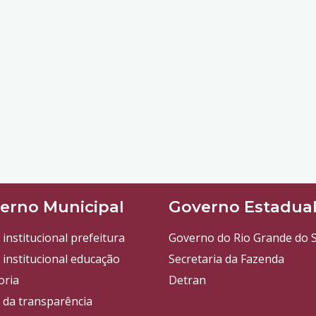
erno Municipal
Governo Estadua
 institucional prefeitura
Governo do Rio Grande do S
 institucional educação
Secretaria da Fazenda
oria
Detran
l da transparência