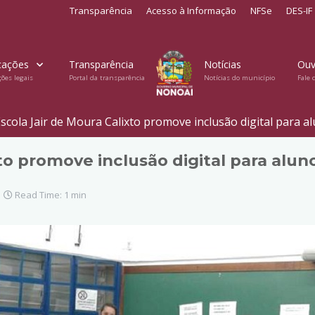
Transparência
Acesso à Informação
NFSe
DES-IF
cações
Transparência
Notícias
Ouv
ções legais
Portal da transparência
Notícias do município
Fale 
scola Jair de Moura Calixto promove inclusão digital para a
xto promove inclusão digital para alun
Read Time: 1 min