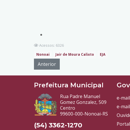
Acessos: 6326
Nonoai
Jair de Moura Calixto
EJA
Anterior
Prefeitura Municipal
Gov
Rua Padre Manuel
e-mail
Gomez Gonzalez, 509
e-mail
Centro
99600-000-Nonoai-RS
Ouvid
Porta
(54) 3362-1270