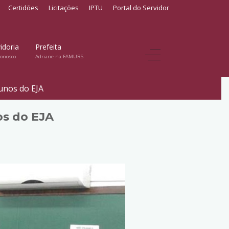
Certidões
Licitações
IPTU
Portal do Servidor
idoria
Prefeita
conosco
Adriane na FAMURS
lunos do EJA
os do EJA