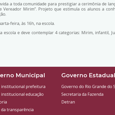
onvida a toda comunidade para prestigiar a cerimônia de la
o e Vereador Mirim”. Projeto que estimula os alunos a co
ção.
rta-feira, às 16h, na escola.
 escola e deve contemplar 4 categorias: Mirim, infantil, 
erno Municipal
Governo Estadua
 institucional prefeitura
Governo do Rio Grande do S
 institucional educação
Secretaria da Fazenda
oria
Detran
l da transparência