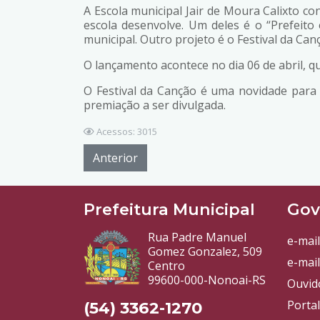
A Escola municipal Jair de Moura Calixto c
escola desenvolve. Um deles é o “Prefeit
municipal. Outro projeto é o Festival da Can
O lançamento acontece no dia 06 de abril, qua
O Festival da Canção é uma novidade para a
premiação a ser divulgada.
Acessos: 3015
Anterior
Prefeitura Municipal
Gov
Rua Padre Manuel
e-mail
Gomez Gonzalez, 509
e-mail
Centro
99600-000-Nonoai-RS
Ouvid
Porta
(54) 3362-1270