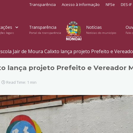
Transparência
Acesso à Informação
NFSe
DES-IF
cações
Transparência
Notícias
Ouv
ções legais
Portal da transparência
Notícias do município
Fale 
scola Jair de Moura Calixto lança projeto Prefeito e Vereado
to lança projeto Prefeito e Vereador 
Read Time: 1 min