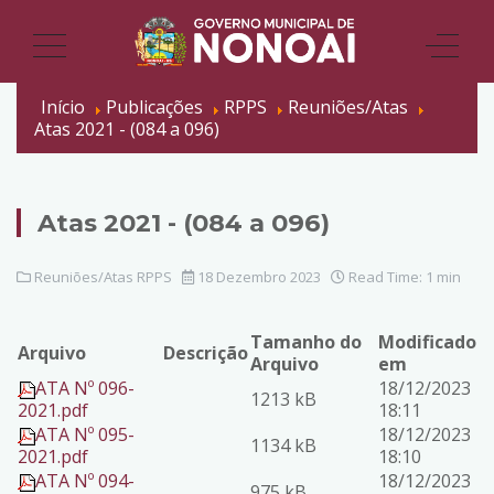
Início
Publicações
RPPS
Reuniões/Atas
Atas 2021 - (084 a 096)
Atas 2021 - (084 a 096)
Reuniões/Atas RPPS
18 Dezembro 2023
Read Time: 1 min
Tamanho do
Modificado
Arquivo
Descrição
Arquivo
em
ATA Nº 096-
18/12/2023
1213 kB
2021.pdf
18:11
ATA Nº 095-
18/12/2023
1134 kB
2021.pdf
18:10
ATA Nº 094-
18/12/2023
975 kB