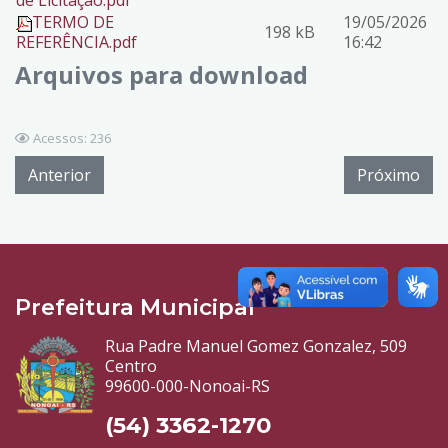
de Licitação.pdf
TERMO DE
19/05/2026
198 kB
REFERÊNCIA.pdf
16:42
Arquivos para download
Acessos: 236
Anterior
Próximo
Prefeitura Municipal
Rua Padre Manuel Gomez Gonzalez, 509
Centro
99600-000-Nonoai-RS
(54) 3362-1270