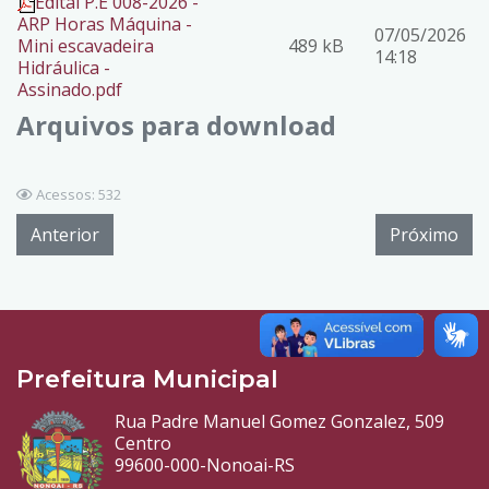
Edital P.E 008-2026 -
ARP Horas Máquina -
07/05/2026
Mini escavadeira
489 kB
14:18
Hidráulica -
Assinado.pdf
Arquivos para download
Acessos: 532
Anterior
Próximo
Prefeitura Municipal
Rua Padre Manuel Gomez Gonzalez, 509
Centro
99600-000-Nonoai-RS