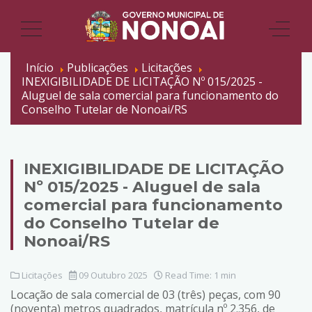
Início
Publicações
Licitações
INEXIGIBILIDADE DE LICITAÇÃO Nº 015/2025 -
Aluguel de sala comercial para funcionamento do
Conselho Tutelar de Nonoai/RS
INEXIGIBILIDADE DE LICITAÇÃO
Nº 015/2025 - Aluguel de sala
comercial para funcionamento
do Conselho Tutelar de
Nonoai/RS
Licitações
09 Outubro 2025
Read Time: 1 min
Locação de sala comercial de 03 (três) peças, com 90
(noventa) metros quadrados, matrícula nº 2.356, de