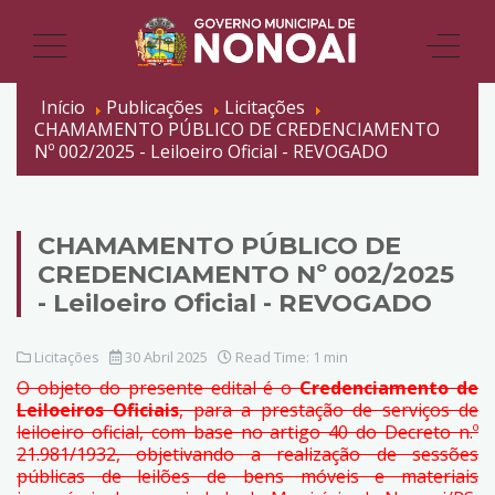
Início
Publicações
Licitações
CHAMAMENTO PÚBLICO DE CREDENCIAMENTO
Nº 002/2025 - Leiloeiro Oficial - REVOGADO
CHAMAMENTO PÚBLICO DE
CREDENCIAMENTO Nº 002/2025
- Leiloeiro Oficial - REVOGADO
Licitações
30 Abril 2025
Read Time: 1 min
O objeto do presente edital é o
Credenciamento de
Leiloeiros Oficiais
, para a prestação de serviços de
leiloeiro oficial, com base no artigo 40 do Decreto n.º
21.981/1932, objetivando a realização de sessões
públicas de leilões de bens móveis e materiais