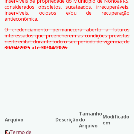
inservíveis de propriedade do Município de Nonoai/RS,
considerados obsoletos, sucateados, irrecuperáveis,
inservíveis, ociosos e/ou de recuperação
antieconômica.
O credenciamento permanecerá aberto a futuros
interessados que preencherem as condições previstas
neste edital, durante todo o seu período de vigência, de
30/04/2025
a
té
30/04/2026
.
Tamanho
Modificado
Arquivo
Descrição
do
em
Arquivo
Termo de