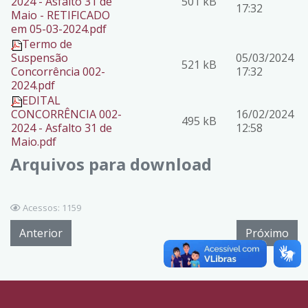
2024 - Asfalto 31 de
501 kB
17:32
Maio - RETIFICADO
em 05-03-2024.pdf
Termo de
Suspensão
05/03/2024
521 kB
Concorrência 002-
17:32
2024.pdf
EDITAL
CONCORRÊNCIA 002-
16/02/2024
495 kB
2024 - Asfalto 31 de
12:58
Maio.pdf
Arquivos para download
Acessos: 1159
Anterior
Próximo