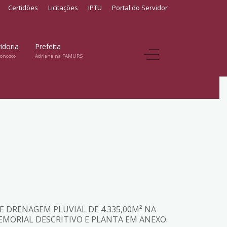
Certidões
Licitações
IPTU
Portal do Servidor
idoria
Prefeita
conosco
Adriane na FAMURS
E DRENAGEM PLUVIAL DE 4.335,00M² NA
EMORIAL DESCRITIVO E PLANTA EM ANEXO.