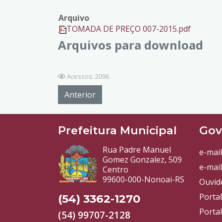
Arquivo
TOMADA DE PREÇO 007-2015.pdf
Arquivos para download
Acessos: 2096
Anterior
Prefeitura Municipal
Gov
Rua Padre Manuel
e-mail
Gomez Gonzalez, 509
e-mail
Centro
99600-000-Nonoai-RS
Ouvid
Porta
(54) 3362-1270
Portal
(54) 99707-2128