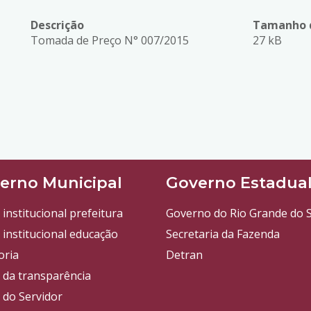
Descrição
Tamanho d
Tomada de Preço N° 007/2015
27 kB
erno Municipal
Governo Estadua
 institucional prefeitura
Governo do Rio Grande do S
 institucional educação
Secretaria da Fazenda
oria
Detran
l da transparência
 do Servidor