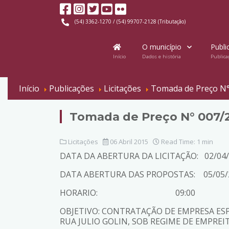
(54) 3362-1270 / (54) 99707-2128 (Tributação)
O município
Publi
Início
Dados e história
Publica
Início
Publicações
Licitações
Tomada de Preço N°
Tomada de Preço N° 007/
Licitações
06 Abril 2015
Read Time: 1 min
DATA DA ABERTURA DA LICITAÇÃO: 02/04
DATA ABERTURA DAS PROPOSTAS: 05/05/
HORARIO: 09:00
OBJETIVO: CONTRATAÇÃO DE EMPRESA ESP
RUA JULIO GOLIN, SOB REGIME DE EMPRE