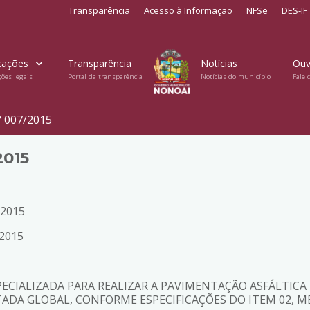
Transparência
Acesso à Informação
NFSe
DES-IF
cações
Transparência
Notícias
Ouv
ções legais
Portal da transparência
Notícias do município
Fale 
 007/2015
2015
/2015
2015
ECIALIZADA PARA REALIZAR A PAVIMENTAÇÃO ASFÁLTICA 
ITADA GLOBAL, CONFORME ESPECIFICAÇÕES DO ITEM 02, M