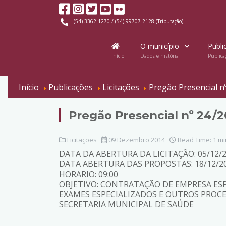
(54) 3362-1270 / (54) 99707-2128 (Tributação)
O município
Publi
Início
Dados e história
Publica
Início
Publicações
Licitações
Pregão Presencial n
Pregão Presencial nº 24/2
Licitações
09 Dezembro 2014
Read Time: 1 mi
DATA DA ABERTURA DA LICITAÇÃO: 05/12/
DATA ABERTURA DAS PROPOSTAS: 18/12/2
HORARIO: 09:00
OBJETIVO: CONTRATAÇÃO DE EMPRESA ESP
EXAMES ESPECIALIZADOS E OUTROS PRO
SECRETARIA MUNICIPAL DE SAÚDE