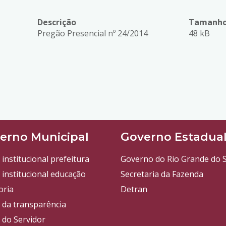
Descrição
Tamanho
Pregão Presencial nº 24/2014
48 kB
erno Municipal
Governo Estadua
 institucional prefeitura
Governo do Rio Grande do S
 institucional educação
Secretaria da Fazenda
oria
Detran
l da transparência
 do Servidor