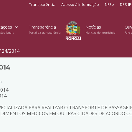
Transparência
Acesso à Informação
NFSe
DES-IF
cações
Transparência
Notícias
Ouv
ções legais
Portal da transparência
Notícias do município
Fale 
º 24/2014
014
n
2014
014
ECIALIZADA PARA REALIZAR O TRANSPORTE DE PASSAGEIR
CEDIMENTOS MÉDICOS EM OUTRAS CIDADES DE ACORDO 