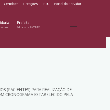
Certidões
Licitações
IPTU
Portal do Servidor
idoria
Prefeita
conosco
Adriane na FAMURS
OS (PACIENTES) PARA REALIZAÇÃO DE
COM CRONOGRAMA ESTABELECIDO PELA