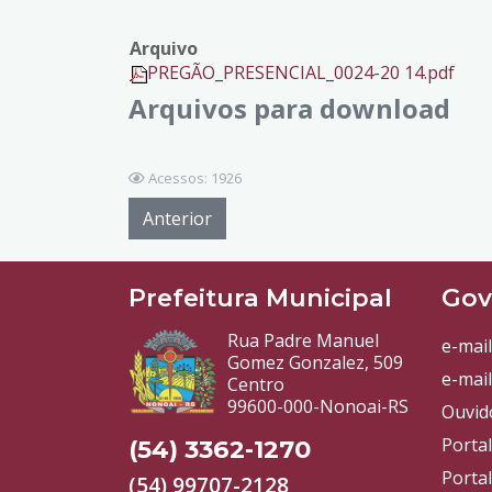
Arquivo
PREGÃO_PRESENCIAL_0024-20 14.pdf
Arquivos para download
Acessos: 1926
Anterior
Prefeitura Municipal
Gov
Rua Padre Manuel
e-mail
Gomez Gonzalez, 509
e-mail
Centro
99600-000-Nonoai-RS
Ouvid
Porta
(54) 3362-1270
Portal
(54) 99707-2128