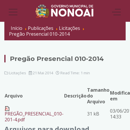
Início
Publicações
Licitações
Pregão Presencial 010-2014
Pregão Presencial 010-2014
Licitações
21 Mai 2014
Read Time: 1 min
Tamanho
Modific
Arquivo
Descrição
do
em
Arquivo
03/06/20
PREGÃO_PRESENCIAL_010-
31 kB
14:33
201-4.pdf
Arquivos para download