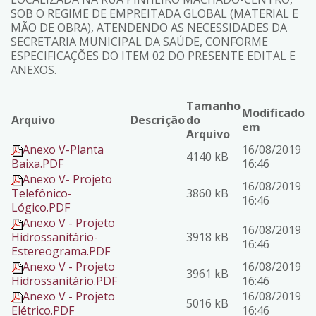
SOB O REGIME DE EMPREITADA GLOBAL (MATERIAL E
MÃO DE OBRA), ATENDENDO AS NECESSIDADES DA
SECRETARIA MUNICIPAL DA SAÚDE, CONFORME
ESPECIFICAÇÕES DO ITEM 02 DO PRESENTE EDITAL E
ANEXOS.
Tamanho
Modificado
Arquivo
Descrição
do
em
Arquivo
Anexo V-Planta
16/08/2019
4140 kB
Baixa.PDF
16:46
Anexo V- Projeto
16/08/2019
Telefônico-
3860 kB
16:46
Lógico.PDF
Anexo V - Projeto
16/08/2019
Hidrossanitário-
3918 kB
16:46
Estereograma.PDF
Anexo V - Projeto
16/08/2019
3961 kB
Hidrossanitário.PDF
16:46
Anexo V - Projeto
16/08/2019
5016 kB
Elétrico.PDF
16:46