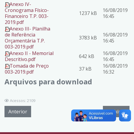
Anexo IV-
Cronograma Físico-
16/08/2019
1237 kB
Financeiro T.P. 003-
16:45
2019.pdf
Anexo III- Planilha
de Referência
16/08/2019
3783 kB
Orçamentária T.P.
16:45
003-2019.pdf
Anexo II - Memorial
16/08/2019
642 kB
Descritivo.pdf
16:45
Tomada de Preço
16/08/2019
37 kB
003-2019.pdf
16:32
Arquivos para download
Acessos: 2109
Anterior
Próximo