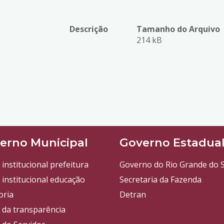
Descrição
Tamanho do Arquivo
214 kB
erno Municipal
Governo Estadua
 institucional prefeitura
Governo do Rio Grande do S
 institucional educação
Secretaria da Fazenda
oria
Detran
l da transparência