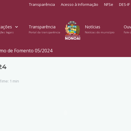
Transparência
Acesso à Informação
NFSe
DES-IF
cações
Transparência
Notícias
Ouv
ções legais
Portal da transparência
Notícias do município
Fale 
mo de Fomento 05/2024
24
ime: 1 min