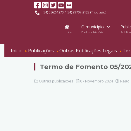
(54) 3362-1270 / (54) 99707-2128 (Tributação)
O município
Publi
Início
Dados e história
Publica
Início
Publicações
Outras Publicações Legais
Ter
Termo de Fomento 05/20
Outras publicações
07 Novembro 2024
Read T