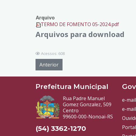
Arquivo
TERMO DE FOMENTO 05-2024.pdf
Arquivos para download
Acessos: 608
Anterior
Prefeitura Municipal
Gov
Rua Padre Manuel
e-mail
Gomez Gonzalez, 509
e-mail
Centro
99600-000-Nonoai-RS
Ouvid
Porta
(54) 3362-1270