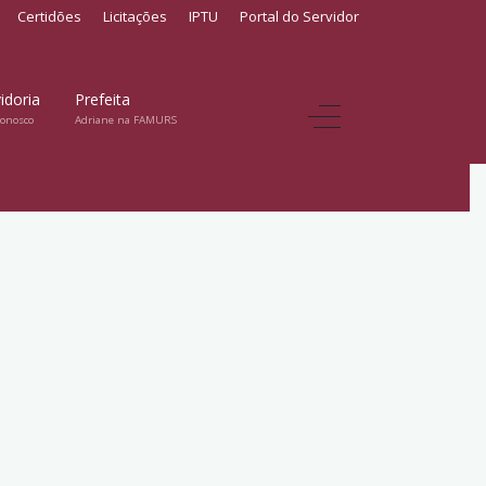
Certidões
Licitações
IPTU
Portal do Servidor
idoria
Prefeita
conosco
Adriane na FAMURS