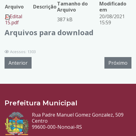
Tamanho do
Modificado
Arquivo
Descrição
Arquivo
em
Edital
20/08/2021
387 kB
15.pdf
15:59
Arquivos para download
Acessos: 1303
Anterior
Próximo
Prefeitura Municipal
Rua Padre Manuel Gomez Gonzalez, 509
Centro
99600-000-Nonoai-RS