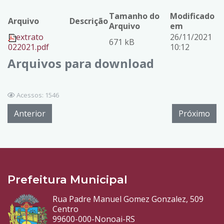
Tamanho do
Modificado
Arquivo
Descrição
Arquivo
em
extrato
26/11/2021
671 kB
022021.pdf
10:12
Arquivos para download
Acessos: 1546
Anterior
Próximo
Prefeitura Municipal
Rua Padre Manuel Gomez Gonzalez, 509
Centro
99600-000-Nonoai-RS