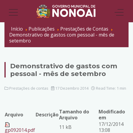
Início
Publicações
Prestações de Contas
Demonstrativo de gastos com pessoal - mês de
setembro
Demonstrativo de gastos com
pessoal - mês de setembro
Prestações de contas
17 Dezembro 2014
Read Time: 1 min
Tamanho do
Modificado
Arquivo
Descrição
Arquivo
em
17/12/2014
11 kB
gp092014.pdf
13:08