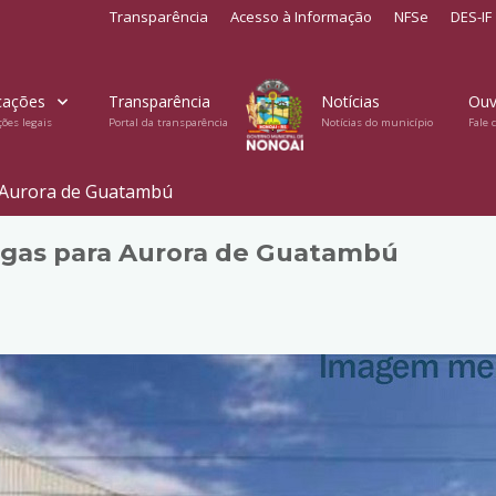
Transparência
Acesso à Informação
NFSe
DES-IF
cações
Transparência
Notícias
Ouv
ções legais
Portal da transparência
Notícias do município
Fale 
 Aurora de Guatambú
agas para Aurora de Guatambú