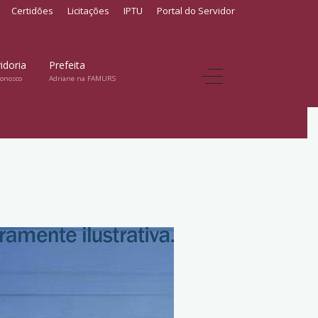
Certidões
Licitações
IPTU
Portal do Servidor
idoria
Prefeita
conosco
Adriane na FAMURS