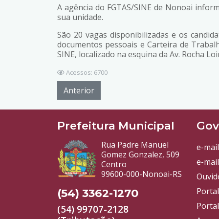
A agência do FGTAS/SINE de Nonoai inform
sua unidade.
São 20 vagas disponibilizadas e os candi
documentos pessoais e Carteira de Trabalh
SINE, localizado na esquina da Av. Rocha Loi
Acessos: 6700
Anterior
Prefeitura Municipal
Gov
Rua Padre Manuel
e-mail
Gomez Gonzalez, 509
e-mail
Centro
99600-000-Nonoai-RS
Ouvid
Porta
(54) 3362-1270
Portal
(54) 99707-2128