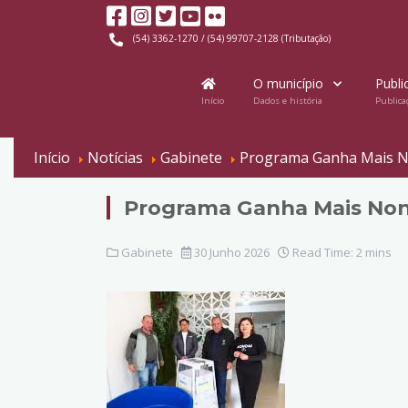
(54) 3362-1270 / (54) 99707-2128 (Tributação)
O município
Publi
Início
Dados e história
Publica
Início
Notícias
Gabinete
Programa Ganha Mais Non
Programa Ganha Mais Nono
Gabinete
30 Junho 2026
Read Time: 2 mins