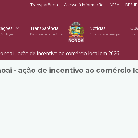
Transparência
Acesso à Informação
NFSe
DES-IF
cações
Transparência
Notícias
Ouv
ções legais
Portal da transparência
Notícias do município
Fale 
oai - ação de incentivo ao comércio local em 2026
ai - ação de incentivo ao comércio l