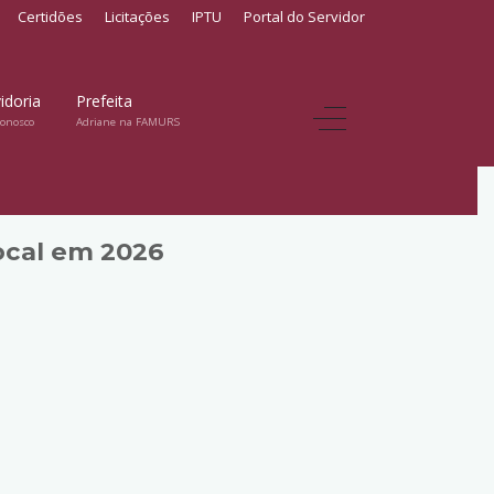
Certidões
Licitações
IPTU
Portal do Servidor
idoria
Prefeita
conosco
Adriane na FAMURS
ocal em 2026