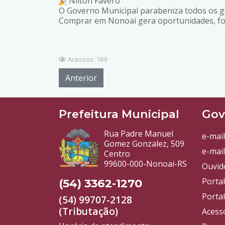
Nilton Favero
O Governo Municipal parabeniza todos os g
Comprar em Nonoai gera oportunidades, for
Acessos: 169
Anterior
Prefeitura Municipal
Gov
Rua Padre Manuel
e-mail
Gomez Gonzalez, 509
e-mail
Centro
99600-000-Nonoai-RS
Ouvid
Porta
(54) 3362-1270
Portal
(54) 99707-2128
(Tributação)
Acess