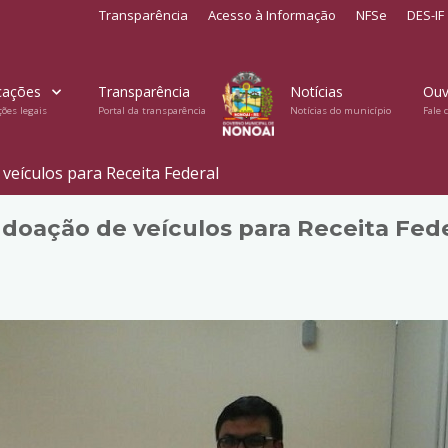
Transparência
Acesso à Informação
NFSe
DES-IF
cações
Transparência
Notícias
Ouv
ções legais
Portal da transparência
Notícias do município
Fale 
 veículos para Receita Federal
e doação de veículos para Receita Fed