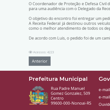
O Coordenador de Proteção e Defesa Civil do
para uma audiência com o Delegado da Receit
O objetivo do encontro foi entregar um pedi
A Rece
ita Federal já destinou outros veíc
como o melhor atendimento de todos os de
De acordo com Luis, o pedido foi de um cami
Acessos: 4223
Anterior
Prefeitura Municipal
Gov
Rua Padre Manuel
e-mail
Gomez Gonzalez, 509
e-mail
Centro
99600-000-Nonoai-RS
Ouvid