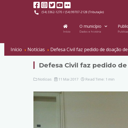
(54) 3362-1270 / (54) 99707-2128 (Tributação)
O município
Publi
Início
Dados e história
Publica
Início
Notícias
Defesa Civil faz pedido de doação de
Defesa Civil faz pedido d
Notícias
11 Mai 2017
Read Time: 1 min