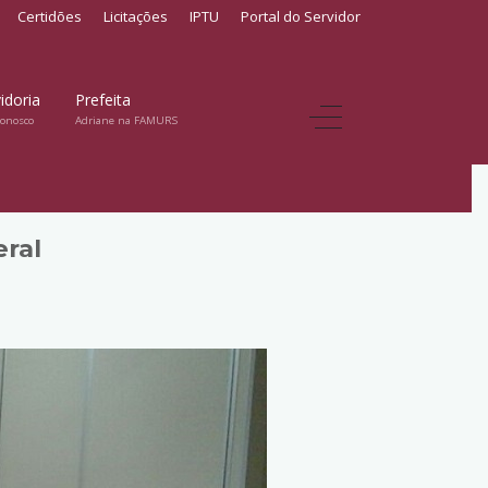
Certidões
Licitações
IPTU
Portal do Servidor
idoria
Prefeita
conosco
Adriane na FAMURS
eral