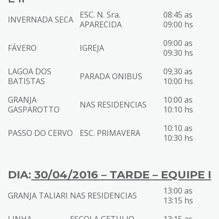
ESC. N. Sra.
08:45 as
INVERNADA SECA
APARECIDA
09:00 hs
09:00 as
FÁVERO
IGREJA
09:30 hs
LAGOA DOS
09;30 as
PARADA ONIBUS
BATISTAS
10:00 hs
GRANJA
10:00 as
NAS RESIDENCIAS
GASPAROTTO
10:10 hs
10:10 as
PASSO DO CERVO
ESC. PRIMAVERA
10:30 hs
DIA:
30/04/2016 – TARDE – EQUIPE I
13:00 as
GRANJA TALIARI
NAS RESIDENCIAS
13:15 hs
LINHA
ESCOLA GETULIO
13:15 as