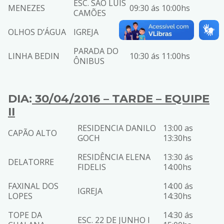
ESC. SÃO LUÍS
MENEZES
09:30 ás 10:00hs
CAMÕES
OLHOS D’ÁGUA
IGREJA
10:00 ás 10:30hs
PARADA DO
LINHA BEDIN
10:30 ás 11:00hs
ÔNIBUS
DIA:
30/04/2016 – TARDE – EQUIPE
II
RESIDENCIA DANILO
13:00 as
CAPÃO ALTO
GOCH
13:30hs
RESIDÊNCIA ELENA
13:30 ás
DELATORRE
FIDELIS
14:00hs
FAXINAL DOS
14:00 ás
IGREJA
LOPES
14:30hs
TOPE DA
14:30 ás
ESC. 22 DE JUNHO I