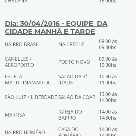
CHALANA
15:00hs
Dia: 30/04/2016 - EQUIPE DA
CIDADE MANHÃ E TARDE
08:00 ás
BAIRRO BRASIL
NA CRECHE
09:30hs
CANELLES /
09:30 ás
POSTO NOVO
AEROPORTO
10:30hs
ESTELA
SALÃO DA 3ª
10:30 ás
MATUTINA/ANILOC
IDADE
11:00hs
13:00 ás
SÃO LUIZ / LIBERDADE
SALÃO DA COAB
14:00hs
IGREJA DO
14:00 ás
MARFISA
BAIRRO
14:30hs
CASA DO
14:30 ás
BAIRRO HOMÉRO
ROMÁRIO
14:45hs