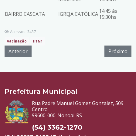
14:45 ás
BAIRRO CASCATA
IGREJA CATÓLICA
15:30hs
Acessos: 3437
vacinação
H1N1
Anterior
Próximo
Prefeitura Municipal
Rua Padre Manuel Gomez Gonzalez, 509
Centro
99600-000-Nonoai-RS
(54) 3362-1270