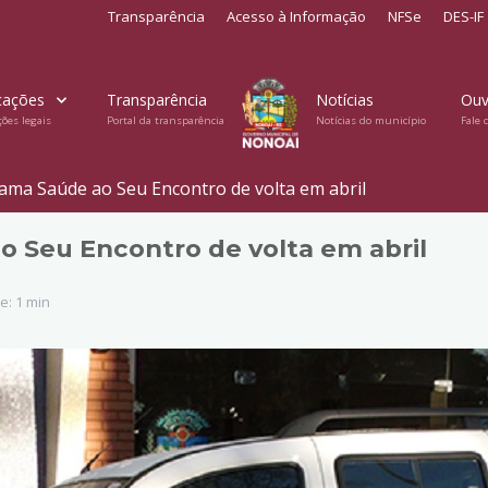
Transparência
Acesso à Informação
NFSe
DES-IF
cações
Transparência
Notícias
Ouv
ções legais
Portal da transparência
Notícias do município
Fale 
ma Saúde ao Seu Encontro de volta em abril
 Seu Encontro de volta em abril
e: 1 min