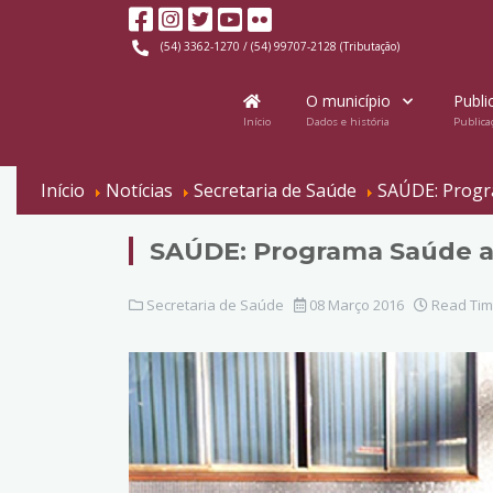
(54) 3362-1270 / (54) 99707-2128 (Tributação)
O município
Publi
Início
Dados e história
Publica
Início
Notícias
Secretaria de Saúde
SAÚDE: Progra
SAÚDE: Programa Saúde ao
Secretaria de Saúde
08 Março 2016
Read Tim