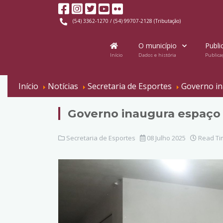
(54) 3362-1270 / (54) 99707-2128 (Tributação)
O município
Publi
Início
Dados e história
Publica
Início
Notícias
Secretaria de Esportes
Governo in
Governo inaugura espaço d
Secretaria de Esportes
08 Julho 2025
Read Tim