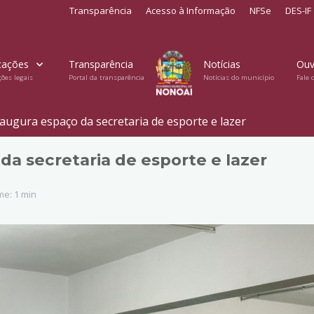
Transparência
Acesso à Informação
NFSe
DES-IF
cações
Transparência
Notícias
Ouv
ções legais
Portal da transparência
Notícias do município
Fale 
augura espaço da secretaria de esporte e lazer
a secretaria de esporte e lazer
e: 1 min