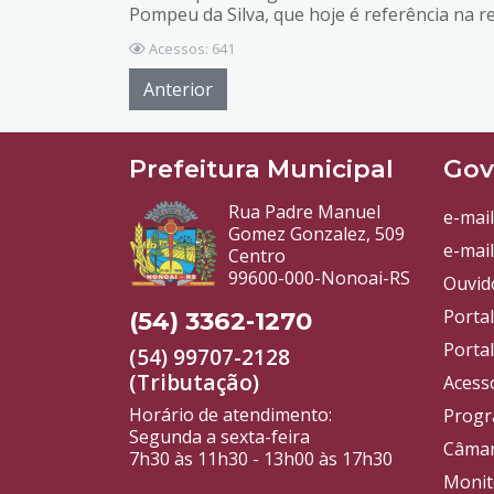
Pompeu da Silva, que hoje é referência na r
Acessos: 641
Anterior
Prefeitura Municipal
Gov
Rua Padre Manuel
e-mail
Gomez Gonzalez, 509
e-mail
Centro
99600-000-Nonoai-RS
Ouvid
Porta
(54) 3362-1270
Portal
(54) 99707-2128
(Tributação)
Acess
Horário de atendimento:
Progr
Segunda a sexta-feira
Câmar
7h30 às 11h30 - 13h00 às 17h30
Monit