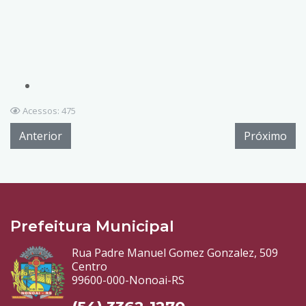
Acessos: 475
Anterior
Próximo
Prefeitura Municipal
Rua Padre Manuel Gomez Gonzalez, 509
Centro
99600-000-Nonoai-RS