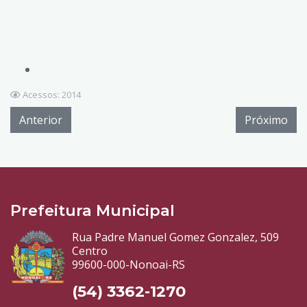
Acessos: 2014
Anterior
Próximo
Prefeitura Municipal
Rua Padre Manuel Gomez Gonzalez, 509
Centro
99600-000-Nonoai-RS
(54) 3362-1270