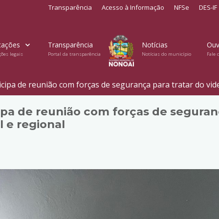
Transparência
Acesso à Informação
NFSe
DES-IF
cações
Transparência
Notícias
Ouv
ções legais
Portal da transparência
Notícias do município
Fale 
cipa de reunião com forças de segurança para tratar do vi
pa de reunião com forças de seguranç
 e regional