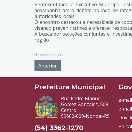
Representando o Executivo Municipal, est
acompanharam o debate ao lado de integrant
autoridades locais.
O encontro destacou a necessidade de coop
visando prevenir crimes e oferecer resposta
A busca por soluções conjuntas e investime
região.
Acessos: 895
Anterior
Prefeitura Municipal
Gov
Rua Padre Manuel
e-mail
Gomez Gonzalez, 509
e-mail
Centro
99600-000-Nonoai-RS
Ouvid
Porta
(54) 3362-1270