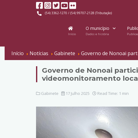
(54) 3362-1270 / (54) 99707-2128 (Tributação)
O município
Publi
Início
Dados e história
Publica
Início
Notícias
Gabinete
Governo de Nonoai parti
Governo de Nonoai partici
videomonitoramento local
Gabinete
17 Julho 2025
Read Time: 1 min