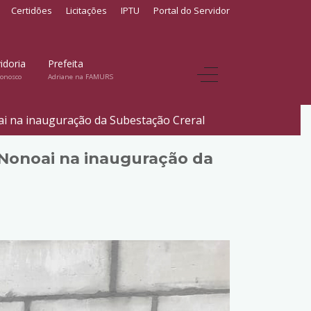
Certidões
Licitações
IPTU
Portal do Servidor
idoria
Prefeita
conosco
Adriane na FAMURS
ai na inauguração da Subestação Creral
 Nonoai na inauguração da