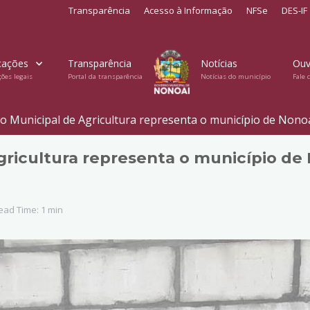
Transparência
Acesso à Informação
NFSe
DES-IF
cações
Transparência
Notícias
Ouv
ções legais
Portal da transparência
Notícias do município
Fale 
io Municipal de Agricultura representa o município de Nono
gricultura representa o município de
ad Time: 1 min