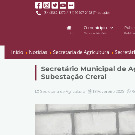
(54) 3362-1270 / (54) 99707-2128 (Tributação)
O município
Publi
Início
Dados e história
Publica
Início
Notícias
Secretaria de Agricultura
Secretár
Secretário Municipal de A
Subestação Creral
Secretaria de Agricultura
18 Fevereiro 2025
Re