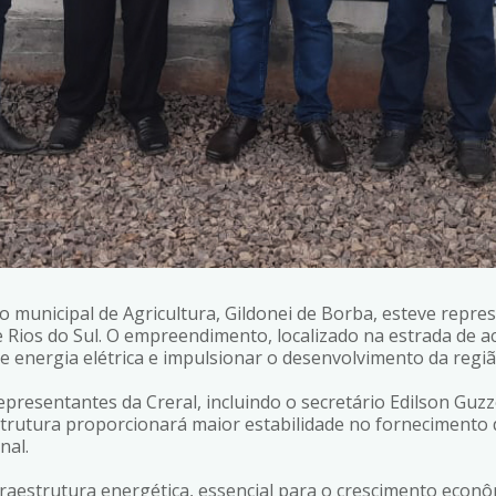
io municipal de Agricultura, Gildonei de Borba, esteve rep
 Rios do Sul. O empreendimento, localizado na estrada de ac
 energia elétrica e impulsionar o desenvolvimento da regiã
presentantes da Creral, incluindo o secretário Edilson Guz
estrutura proporcionará maior estabilidade no fornecimento
nal.
fraestrutura energética, essencial para o crescimento econôm