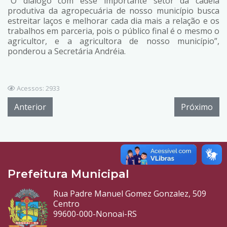
“O diálogo com esse importante setor da cadeia
produtiva da agropecuária de nosso município busca
estreitar laços e melhorar cada dia mais a relação e os
trabalhos em parceria, pois o público final é o mesmo o
agricultor, e a agricultora de nosso município”,
ponderou a Secretária Andréia.
Acessos: 2933
Anterior
Próximo
Prefeitura Municipal
Rua Padre Manuel Gomez Gonzalez, 509
Centro
99600-000-Nonoai-RS