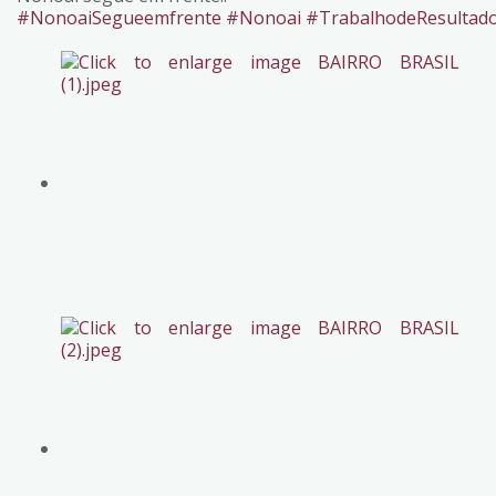
#NonoaiSegueemfrente
#Nonoai
#TrabalhodeResultad