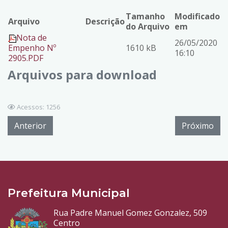
Tamanho
Modificado
Arquivo
Descrição
do Arquivo
em
Nota de
26/05/2020
Empenho Nº
1610 kB
16:10
2905.PDF
Arquivos para download
Acessos: 1256
Anterior
Próximo
Prefeitura Municipal
Rua Padre Manuel Gomez Gonzalez, 509
Centro