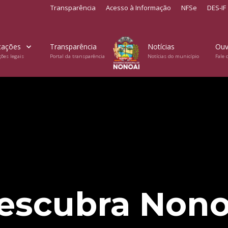
Transparência
Acesso à Informação
NFSe
DES-IF
cações
Transparência
Notícias
Ouv
ções legais
Portal da transparência
Notícias do município
Fale 
escubra Nono