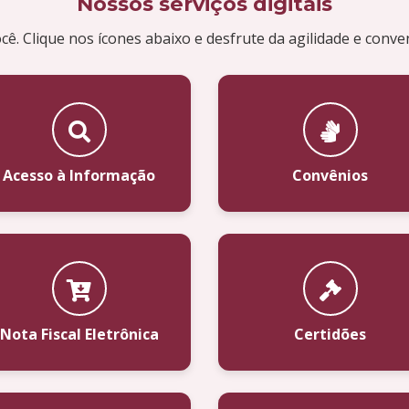
Nossos serviços digitais
cê. Clique nos ícones abaixo e desfrute da agilidade e conve
Acesso à Informação
Convênios
Nota Fiscal Eletrônica
Certidões