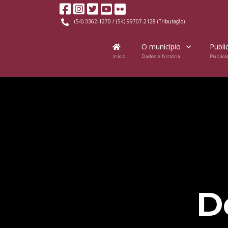
(54) 3362-1270 / (54) 99707-2128 (Tributação)
O município
Publi
Início
Dados e história
Publica
D