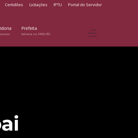
Certidões
Licitações
IPTU
Portal do Servidor
idoria
Prefeita
conosco
Adriane na FAMURS
ai