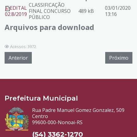
CLASSIFICAÇÃO
EDITAL
03/01/2020
FINAL CONCURSO
489 kB
02.8/2019
13:16
PÚBLICO
Arquivos para download
Acessos: 3972
Anterior
Próximo
Prefeitura Municipal
Rua Padre Manuel Gomez Gonzalez, 509
Centro
99600-000-Nonoai-RS
(54) 3362-1270